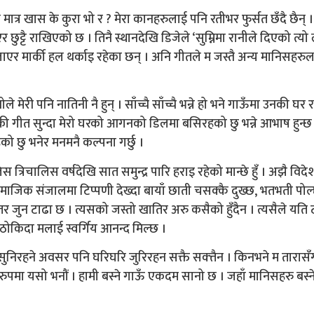
ात्र खास के कुरा भो र ? मेरा कानहरुलाई पनि रतीभर फुर्सत छँदै छैन् ।
छुट्टै राखिएको छ । तिनै स्थानदेखि डिजेले ‘सुम्निमा रानीले दिएको त्य
बजाएर मार्की हल थर्काइ रहेका छन् । अनि गीतले म जस्तै अन्य मानिसहरु
ेरी पनि नातिनी नै हुन् । साँच्चै साँच्चै भन्ने हो भने गाऊँमा उनकी घर र
म उनकी गीत सुन्दा मेरो घरको आगनको डिलमा बसिरहको छु भन्ने आभाष हुन्छ
ेको छु भनेर मनमनै कल्पना गर्छु ।
्रिचालिस वर्षदेखि सात समुन्द्र पारि हराइ रहेको मान्छे हुँ । अझै विद
ेको सामाजिक संजालमा टिप्पणी देख्दा बायाँ छाती चसक्कै दुख्छ, भतभती पोल
तर जुन टाढा छ । त्यसको जस्तो खातिर अरु कसैको हुँदैन । त्यसैले यति 
ोकिदा मलाई स्वर्गिय आनन्द मिल्छ ।
ुनिरहने अवसर पनि घरिघरि जुरिरहन सक्तै सक्त्तैन । किनभने म तारासँग
ट रुपमा यसो भनौं । हामी बस्ने गाऊँ एकदम सानो छ । जहाँ मानिसहरु बस्न