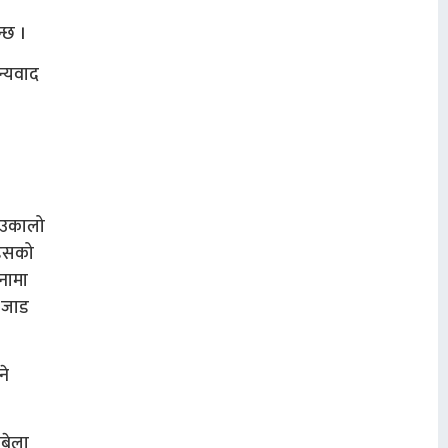
न्छ ।
न्यवाद
ै उकालो
उडुसको
ुनामा
ो जाड
ने
सबेला