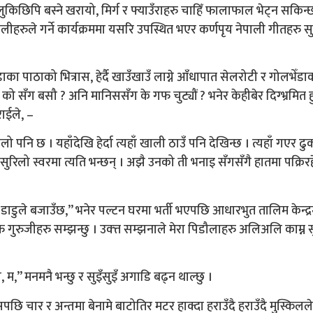
ँ लुकिछिपि बस्ने खरायो, मिर्ग र फ्याउँराहरु चाहिँ फालाफाल भेट्न सकिन्छ
लीहरुले गर्ने कार्यक्रममा यसरि उपस्थित भएर कर्णपृय नेपाली गीतहरु सुन्
ा पाठाको भित्रास, हेर्दै खाउँखाउँ लाग्ने आँधापात सेलरोटी र गोलभेँडा
सँग बसौ ? अनि मानिससँग के गफ चुट्यौं ? भनेर केहीबेर दिग्भ्रमित हुन
ाईले, –
 पनि छ । यहाँदेखि हेर्दा त्यहाँ खाली ठाउँ पनि देखिन्छ । त्यहाँ गएर ढु
 सुरिलो स्वरमा त्यति भन्छन् । अझै उनको ती भनाइ सँगसँगै हातमा पक्रिर
फले डाडुले बजाउँछ,” भनेर पल्टन घरमा भर्ती भएपछि आधारभुत तालिम केन्द्र
सेफ गुरुजीहरु सम्झन्छु । उक्त्त सम्झनाले मेरा पिडौलाहरु अलिअलि काम्न स
 म,” मनमनै भन्छु र सुइँसुइँ अगाडि बढ्न थाल्छु ।
 चार र अन्तमा बेनामे बाटोतिर मटर हाक्दा हराउँदै हराउँदै मुस्किलले