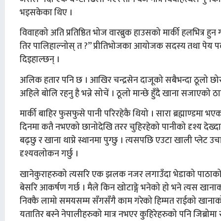
भइसकेका थिए ।
विवाहको अति प्रतिष्ठित भोज वारब्रुक हाउसको मार्की हलभित्र हुन 
तिर पालिहाल्नोस् त ?” प्रीतिभोजका आयोजक सदस्य तथा पेय पदार्थक
दिइहाल्छन् ।
अलिक हतार पनि छ । आखिर चन्द्रसेन दाजूको सबैभन्दा ठूलो छोरा ज
अहिले बोलि रहनु है भन्ने सोचें । ठूलो मान्छे हुँदै खाना सजाएको ठाउ
मार्की बाहिर फुसफुसे पानी परिरहेकै थियो । सारा ब्रह्माण्डमा भए
दिनमा कतै नभएको छानोदेखि तरर चुहिरहेको पानीको दृश्य दे
बढ्छु र खाना थाप्ने स्थानमा पुग्छु । त्यसपछि एउटा खाली प्ले
दृश्यवलोकन गर्छु ।
खानेकुराहरुको त्यसरि एक झलक नजर लगाउँदा भेडाको पाठाको कर
बेसरि आकर्षण गर्छ । मैले किन खोटाङ्गे भनेको हो भने त्यस खानाक
निक्कै लामो समयसम्म सँगसँगै काम गरेको हिम्मत राईको खानाको
यतातिर बस्ने नेपालीहरुको मात्र नभएर कुहिरेहरुको पनि जिब्रोमा र