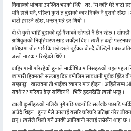
विवाहको भोजमा उपस्थित भएको थिएँ । तर, “म कति धेरै बाटो हर
भनि हाले भने, पहिलो कुरो त बुढोको कार निक्कै नै पुरानो रहेछ । ज
बाटो हराउने रहेछ, भन्छन् भन्ने डर थियो ।
दोश्रो कुरो चाहिँ बुढाको दुई पैसाको खोपडी नै छैन रहेछ । खोपडी
अधिकृतको निवृतिभरण खाइ सक्दैन थिए । त्यसै त कहाँ पल्टनघरब
प्रतिष्ठामा चोट पर्छ कि भन्ने डरले चुइँक्क बोल्दै बोल्दिनँ । ब
जस्तो नाटक गरिरहेको थिएँ ।
बाहिर पानी परिरहेको हुनाले मार्कीभित्र मानिसहरुको चहलपहल नि
व्यापारी हिक्मतले सल्लाह दिए बमोजिम सावधानी पूर्वक हिँडेर ब
सम्झन्छु । वास्तवमा ती भाईका व्यापार मात्र होइन । अहिलेसम्म आ
सक्थे र ? मरिगए देख्न सक्दिनथें । भित्रि हृदयदेखि त्यसो भन्छु ।
खाली कुर्सीहरुको नजिकै पुगेपछि एकचोटि सर्लक्कै पछाडि फर्किन्छु
आउँदै थिइन । हुनत मैले उनलाई यसरि घरिघरि प्रतिक्षा गरेर जी
छन् । त्यसैले धिलो गर्ने उनकी आनिबानी मलाई राम्रैसँग थाहा छ ।