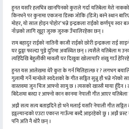
हुनत यसरि हलभित्र खानपिनको कुराले गर्दा यतिबेला मेरो नाकको म
किनभने पर कुनामा एकजना डिस्क जोकि (डिजे) बस्ने स्थान बारिएर 
मोहर, यो साल होइन पोहोर’ भन्ने इन्द्रकला राईको कर्णपृय स्वर 
नाँच्नको लागि खुट्टा जुरक जुरुक उँचालिरहेका छन् ।
राम बहादुर राईको नातिनी काजी राईको छोरी इन्द्रकला राई साइनोले म
घर ढुङ्गा फाल्दा पुग्ने दुरिमा अवस्थित छन् । त्यसैले यतिबेला 
त्यहिँदेखि बेहुलीकी मावली घर दिखुवा खोलापारि शंखु गाउँ हेरिरह
हुनत यस आलेखमा धेरै कुरा के गर्न मिलिहाल्छ र ? लगभग बयालिस त
गुलामी गर्ने मान्छेले स्वदेशको के गीत सङ्गित सुन्नु हौ भन्ने गर
वास्तवमा जुन चिज आफ्नो सामु छ । त्यसको खास्सै माया हुँदैन । 
बिदेशमा बस्दा र आफ्नो कान कानमा नेपाली गीत आएर यतिबेला ठ
अझै सत्य सत्य बताइदिने हो भने मलाई यसरि नेपाली गीत सङ्गित स
इङ्गल्यान्डको एउटा एकान्त गाऊँमा बस्दै आइरहेको छु । अझै प्रस्
पनि अति नै थोरै छन् ।