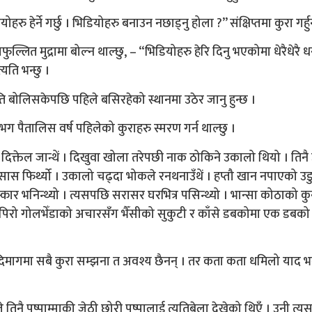
 हेर्ने गर्छु । भिडियोहरु बनाउन नछाड्नु होला ?” संक्षिप्तमा कुरा गर्हु
ल्लित मुद्रामा बोल्न थाल्छु, – “भिडियोहरु हेरि दिनु भएकोमा धेरैधेरै ध
यति भन्छु ।
ि बोलिसकेपछि पहिले बसिरहेको स्थानमा उठेर जानु हुन्छ ।
भग पैतालिस वर्ष पहिलेको कुराहरु स्मरण गर्न थाल्छु ।
ाम दिक्तेल जान्थें । दिखुवा खोला तरेपछी नाक ठोकिने उकालो थियो । तिन
ो सास फिर्थ्यो । उकालो चढ्दा भोकले रनथनाउँथें । हप्तौ खान नपाएको 
ई नमस्कार भनिन्थ्यो । त्यसपछि सरासर घरभित्र पसिन्थ्यो । भान्सा कोठाको क
सपछि पिरो गोलभेँडाको अचारसँग भैँसीको सुकुटी र काँसे डबकोमा एक डबक
 दिमागमा सबै कुरा सम्झना त अवश्य छैनन् । तर कता कता धमिलो याद भ
 तिनै पुष्पाम्माकी जेठी छोरी पुष्पालाई त्यतिबेला देखेको थिएँ । उनी त्य