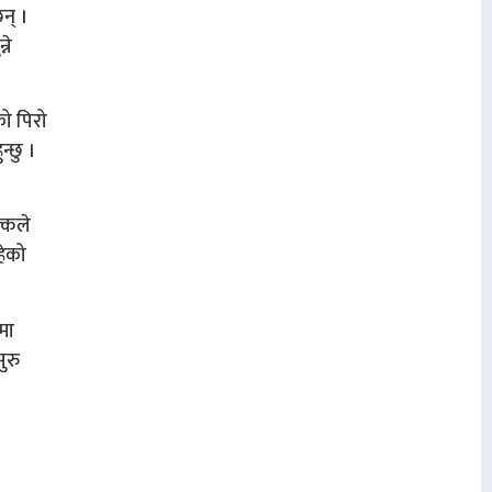
न् ।
ने
को पिरो
्छु ।
क्कले
हेको
मा
ुरु