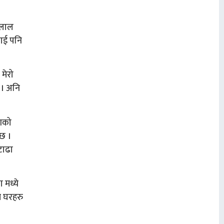
ो लाल
लाई पनि
 मेरो
 । अनि
ेशको
्छ ।
टाढा
 मध्ये
े घरहरु