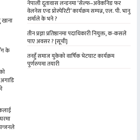
नेपाली दूतावास लन्डनमा ‘सेल्फ–अवेकनिङ फर
वेलनेस एन्ड प्रोस्पेरिटी’ कार्यक्रम सम्पन्न, एल. पी. भानु
शर्माले के भने ?
लु खाना
तीन प्रज्ञा प्रतिष्ठानमा पदाधिकारी नियुक्त, क-कसले
पाए अवसर ? [सूची]
ँग के
तनहुँ समाज युकेको वार्षिक भेटघाट कार्यक्रम
पुर्णरुपमा तयारी
हको
ि अगाडि
को
ाकलाई
नघरमा
यन्जनले