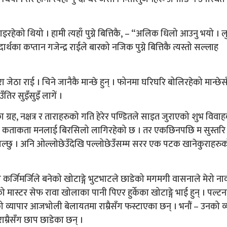
गइरहेको थियो । हामी त्यहाँ पुग्ने बित्तिकै, – “अलिक धिलो आउनु भयो । 
ा कप्तान गजेन्द्र राईले बारको नजिक पुग्ने बित्तिकै त्यस्तो सल्लाह
ेठा राई । चिने जानैकै मान्छे हुन् । फोनमा घरिघरि बोलिरहेको मान्छेस
ँतिर सुइँसुइँ लागें ।
का ग्रह, नक्षत्र र ताराहरुको गति हेरेर पण्डितले साइत जुराएको शुभ विवा
ख्दा कताकता मनलाई बिरसिलो लागिरहेको छ । तर एकछिनपछि म सुस्तर
ट उचाल्छु । अनि ओल्लोछेउँदेखि पल्लोछेउँसम्म सरर एक पटक खानेकुराहरु
्जिमर्जिले बनेको खोटाङ्गे भुटभाटले छाडेको मगमगी वासनाले मेरो न
ो मास्टर सेफ रावा खोलाका पानी पिएर हुर्केका खोटाङ्गे भाई हुन् । पल्ट
 व्यापार आजभोली बेलायतमा राम्रैसँग फस्टाएका छन् । भनौं – उनको व्
ाम्रैसँग छाप छाडेका छन् ।