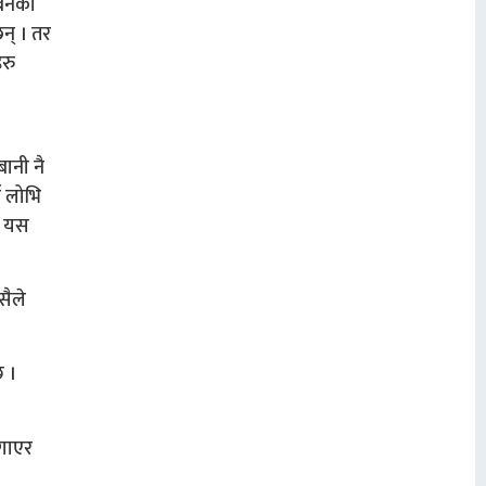
 बनेको
न् । तर
हरु
बानी नै
ो लोभि
रु यस
सैले
छ ।
लगाएर