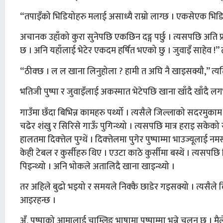
“तपाइँको भिडियोहरु मलाई असाध्यै राम्रो लाग्छ । एकसेएक भिडियोहरु
अचानक उहाँको कुरा सुनेपछि एकछिन दङ्ग पर्छु । त्यसपछि अति प्रफु
छ । अनि यहाँलाई भेटेर एकदम हर्षित भएको छु । जुवाइँ साहेव !” त्
“ठीक्छ । ल ल खाना लिनुहोला ? हामी त अघि नै खाइसक्यौ,” त्यत
भतिजी पुष्पा र जुवाइँलाई अकस्मात भेटेपछि खाना खाँदै खाँदै लग
गाउँमा छँदा बिभिन्न कामहरु पर्थ्यो । त्यसैले जिल्लाको सदरमुक
चढेर शंखु र सिरिसे गाऊँ पुगिन्थ्यो । त्यसपछि मात्र हराइ सकेक
हालतमा दिक्त्तेल पुग्थें । दिक्त्तेलमा पुगेर पुष्पाम्मा भाउज्यूला
केही टेबल र कुर्सीहरु थिए । एउटा काठे कुर्सीमा बस्थें । त्य
पिइन्थ्यो । अनि भोकले अतालिदै खाना खाइन्थ्यो ।
तर अहिले बुढो भइयो र समयले निक्कै छाडेर गइसक्यो । त्यसैले
आइरहन्छ ।
अँ, पुष्पाको आमालाई चाम्लिङ भाषामा पुष्पाम्मा भन्ने चलन छ । मैले