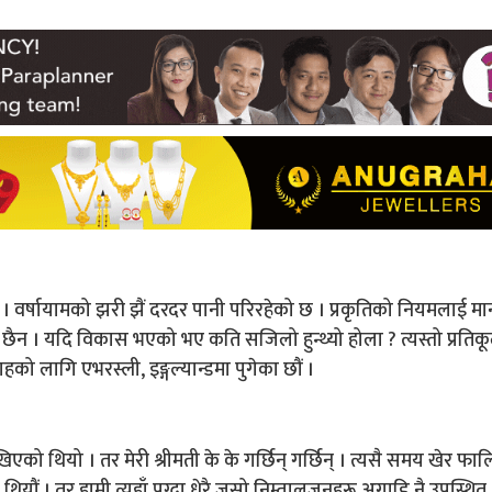
 । वर्षायामको झरी झैं दरदर पानी परिरहेको छ । प्रकृतिको नियमलाई म
 छैन । यदि विकास भएको भए कति सजिलो हुन्थ्यो होला ? त्यस्तो प्रतिक
ो लागि एभरस्ली, इङ्गल्यान्डमा पुगेका छौं ।
एको थियो । तर मेरी श्रीमती के के गर्छिन् गर्छिन् । त्यसै समय खेर फाल्
ियौं । तर हामी त्यहाँ पुग्दा धेरै जसो निम्तालुजनहरू अगाडि नै उपस्थित