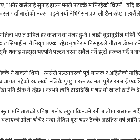
ाए,” भनेर कसैलाई सुनाइ हाल्न मनले पटक्कै मानिरहेको थिएनँ । यदि 
स्ले गर्दा बाटोको नक्सा पढ्ने नयाँ नेभिगेसन प्रणाली छैन रहेछ । त्यसैले
 गतिलो भए त अहिले हेर कप्तान वा मेजर हुन्थे । जोडी बुढाबुढीले महिनै 
ाट सिपाहीमा नै निवृत भएका रहेछन् भनेर मानिसहरुले गीत गाउँछन र म
रु जतिसुकै थकाइ महसुस भएपनि पल्टन घरमा सबैले गर्ने झुटो हरकत गर्दै नथ
क्कै नै बाक्लो थियो । त्यसैले पल्टनघरको पूर्व चालक र अहिलेको माहि
ीच भागमा रहेको झ्यालको नजिकै पुग्छु । उक्त स्थानमा पुगेर उनलाई एक
ँखा पनि ठीक नै रहेछ । नत्रभने त्यति टाढादेखि म भए यो खाली ठाउँ के देख
 । अनि ताराको प्रतिक्षा गर्न थाल्छु । किनभने उनी बाटोमा अलमल गर्दै ग
वन चलाएको औला भाँचेर गन्दा सैतिस पुरा भएर ठेक्कै अठतिस् वर्ष लागि