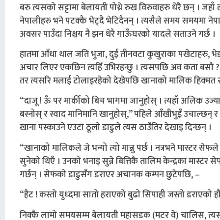
बरु त्यसको सट्टामा बेलायती पोथ्रे रुख विरुवाहरु धेरै छन् । जहा
नेपालीहरु भने पटक्कै भेट्दै भेटिदैनन् । त्यसैले समय समयमा नेपा
अवसर पाउँदा निश्चय नै झन धेरै गाऊँघरको यादले सताउने गर्छ ।
हातमा आँधा थाल जति भुजा, दुई तीनवटा कुखुराका पखेटाहरु, भेडाक
अचार लिएर एकछिन त्यहिँ उभिरहन्छु । त्यसपछि अव कता बसौ ? को 
तर त्यसरि मलाई टोलाइरहेको देखेपछि खानाको मालिक हिक्मत र
“दाजू ! ऊँ पर मार्कीको बिच भागमा जानुहोस् । त्यहाँ अलिक उज्यालो
बस्नोस् र स्वाद मानिमानि खानुहोस्,” पहिले आँखीभुइँ उचाल्छन् र
खाना पस्काउने एउटा ठूलो डाडुले त्यस ठाउँतिर देखाइ दिन्छन् ।
“खानाको मालिकले जे भन्यो त्यो मान्नु पर्छ । नत्रभने मास्टर से
सुनेको थिएँ । उनको भनाइ सुन्ने बित्तिकै तालिम केन्द्रका मास्टर 
गर्छन् । सेफको डाडुसँग डराएर अचानक कम्पन छुटेपछि, –
“हैट ! कस्तो युध्दमा सातो हराएको बुढो सिपाही जस्तो डराएको हौ,
निक्कै लामो समयसम्म बेलायती महासडक (मटर वे) चालिस, त्यसपछि