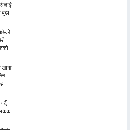
कसैलाई
 बुढो
पिछेको
ेरो
ाकेको
र खाना
छिन
्न
र्दै
 सकेका