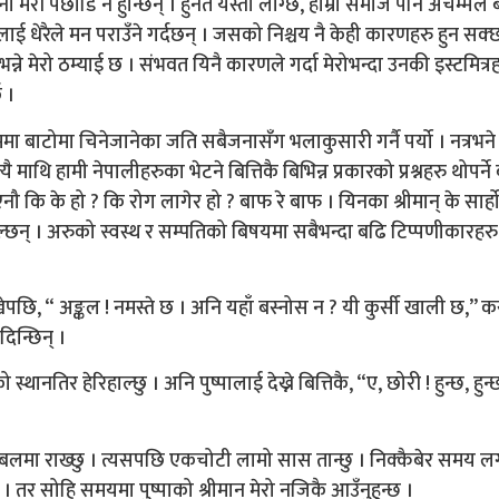
ी मेरी पछाडि नै हुन्छिन् । हुनत यस्तो लाग्छ, हाम्रो समाज पनि अचम्मले
 धेरैले मन पराउँने गर्दछन् । जसको निश्चय नै केही कारणहरु हुन सक्छ
्ने मेरो ठम्याई छ । संभवत यिनै कारणले गर्दा मेरोभन्दा उनकी इस्टमित्र
 ।
मा बाटोमा चिनेजानेका जति सबैजनासँग भलाकुसारी गर्नै पर्यो । नत्रभने
ाथि हामी नेपालीहरुका भेटने बित्तिकै बिभिन्न प्रकारको प्रश्नहरु थोपर्ने 
ि के हो ? कि रोग लागेर हो ? बाफ रे बाफ । यिनका श्रीमान् के सार्ह
ि हाल्छन् । अरुको स्वस्थ र सम्पतिको बिषयमा सबैभन्दा बढि टिप्पणीकारह
ेपछि, “ अङ्कल ! नमस्ते छ । अनि यहाँ बस्नोस न ? यी कुर्सी खाली छ,” क
दिन्छिन् ।
ानतिर हेरिहाल्छु । अनि पुष्पालाई देख्ने बित्तिकै, “ए, छोरी ! हुन्छ, हुन्
ई टेबलमा राख्छु । त्यसपछि एकचोटी लामो सास तान्छु । निक्कैबेर समय 
 तर सोहि समयमा पुष्पाको श्रीमान मेरो नजिकै आउँनुहुन्छ ।