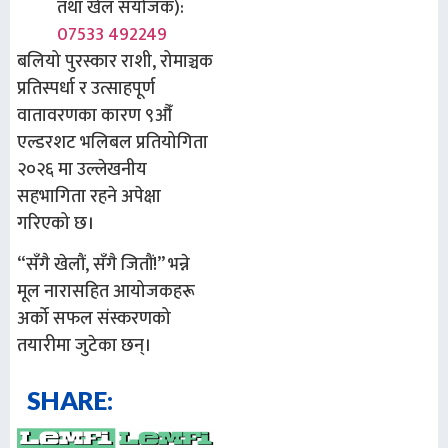
तथा खेल संयोजक):
07533 492249
बलियो पुरस्कार राशी, रोमाञ्चक
प्रतिस्पर्धा र उत्साहपूर्ण
वातावरणका कारण
९औँ
एल्डरशट भलिबल प्रतियोगिता
२०२६
मा उल्लेखनीय
सहभागिता रहने अपेक्षा
गरिएको छ।
“सँगै खेलौं, सँगै जितौं!”
भन्ने
मूल नारासहित आयोजकहरू
अर्को सफल संस्करणको
तयारीमा जुटेका छन्।
SHARE: