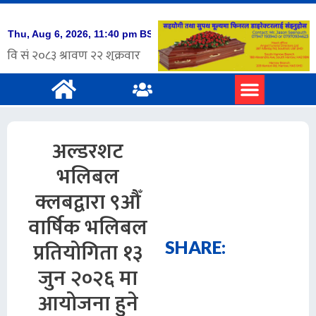
अल्डरशट
भलिबल
क्लबद्वारा ९औँ
वार्षिक भलिबल
प्रतियोगिता १३
SHARE:
जुन २०२६ मा
आयोजना हुने