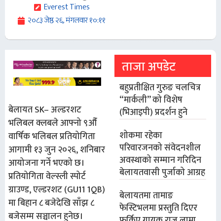
Everest Times
२०८३ जेष्ठ २६, मंगलवार १०:११
ताजा अपडेट
बहुप्रतीक्षित गुरुङ चलचित्र
“मार्कली” को विशेष
बेलायत
SK– अ
ल्डरशट
(भिआइपी) प्रदर्शन हुने
भलिबल क्लबले आफ्नो ९औँ
शोकमा रहेका
वार्षिक भलिबल प्रतियोगिता
परिवारजनको संवेदनशील
आगामी
१३ जुन २०२६, शनिबार
अवस्थाको सम्मान गरिदिन
आयोजना गर्ने भएको छ।
बेलायतवासी पुर्जाको आग्रह
प्रतियोगिता
वेल्स्ली स्पोर्ट
ग्राउण्ड, एल्डरशट (GU11 1QB)
बेलायतमा तामाङ
मा बिहान ८ बजेदेखि साँझ ८
फेस्टिभलमा प्रस्तुति दिएर
बजेसम्म सञ्चालन हुनेछ।
फर्किए गायक राजुु लामा