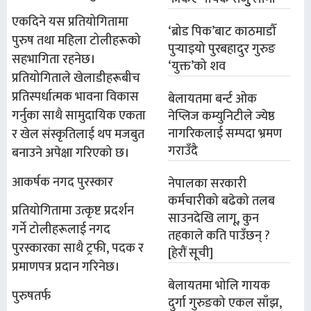
एकदिने यस प्रतियोगितामा
‘ब्रोड पिक’बाट काठमाडौँ
पुरुष तथा महिला टोलीहरूको
पुर्‍याइयो पुरबहादुर गुरुङ
सहभागिता रहनेछ।
‘युक्त’को शव
प्रतियोगिताले खेलाडीहरूबीच
प्रतिस्पर्धात्मक भावना विकास
बेलायतमा बर्न्ट ओक
गर्नुका साथै सामुदायिक एकता
नेप्लिज कम्युनिटीले ज्येष्ठ
नागरिकलाई सम्पदा भ्रमण
र खेल संस्कृतिलाई थप मजबुत
गराउँदै
बनाउने अपेक्षा गरिएको छ।
आकर्षक नगद पुरस्कार
नेपालका सरकारी
कर्मचारीको बढेको तलब
प्रतियोगितामा उत्कृष्ट प्रदर्शन
साउनदेखि लागू, कुन
गर्ने टोलीहरूलाई नगद
तहकाले कति पाउँछन् ?
पुरस्कारका साथै ट्रफी, पदक र
[हेरौं सूची]
प्रमाणपत्र प्रदान गरिनेछ।
बेलायतमा भोलि गायक
पुरुषतर्फ
दुर्गा गुरुङको एकल साँझ,