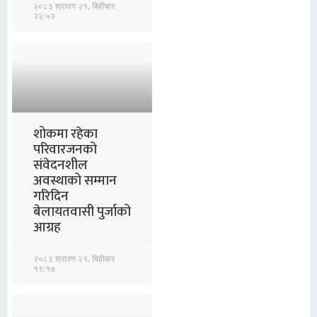
२०८३ श्रावण २१, बिहीबार
२२:५२
शोकमा रहेका
परिवारजनको
संवेदनशील
अवस्थाको सम्मान
गरिदिन
बेलायतवासी पुर्जाको
आग्रह
२०८३ श्रावण २१, बिहीबार
१९:१७