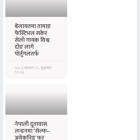
बेलायतमा तामाङ
फेस्टिभल सकेर
सेलो गायक विश्व
दोङ लागे
पोर्तुगलतर्फ
२०८३ श्रावण २२, शुक्रबार
१९:४६
नेपाली दूतावास
लन्डनमा ‘सेल्फ–
अवेकनिङ फर