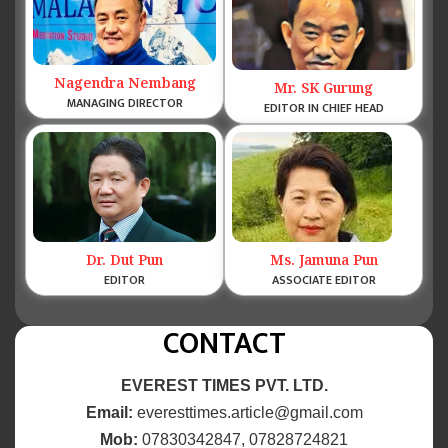
Nagendra Nembang
Mr. SK Gurung
MANAGING DIRECTOR
EDITOR IN CHIEF HEAD
Dr. Dut Pun
Ms. Jamuna Pun
EDITOR
ASSOCIATE EDITOR
CONTACT
EVEREST TIMES PVT. LTD.
Email:
everesttimes.article@gmail.com
Mob:
07830342847, 07828724821