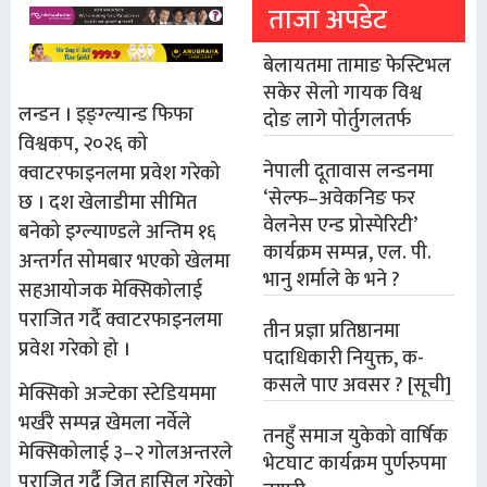
ताजा अपडेट
बेलायतमा तामाङ फेस्टिभल
सकेर सेलो गायक विश्व
लन्डन । इङ्ग्ल्यान्ड फिफा
दोङ लागे पोर्तुगलतर्फ
विश्वकप, २०२६ को
नेपाली दूतावास लन्डनमा
क्वाटरफाइनलमा प्रवेश गरेको
‘सेल्फ–अवेकनिङ फर
छ । दश खेलाडीमा सीमित
वेलनेस एन्ड प्रोस्पेरिटी’
बनेको इग्ल्याण्डले अन्तिम १६
कार्यक्रम सम्पन्न, एल. पी.
अन्तर्गत सोमबार भएको खेलमा
भानु शर्माले के भने ?
सहआयोजक मेक्सिकोलाई
पराजित गर्दै क्वाटरफाइनलमा
तीन प्रज्ञा प्रतिष्ठानमा
प्रवेश गरेको हो ।
पदाधिकारी नियुक्त, क-
कसले पाए अवसर ? [सूची]
मेक्सिको अज्टेका स्टेडियममा
भर्खरै सम्पन्न खेमला नर्वेले
तनहुँ समाज युकेको वार्षिक
मेक्सिकोलाई ३–२ गोलअन्तरले
भेटघाट कार्यक्रम पुर्णरुपमा
पराजित गर्दै जित हासिल गरेको