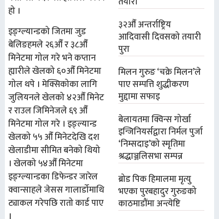
तयारी
हो ।
३२औँ अन्तर्राष्ट्रिय
इङ्ग्ल्यान्डको जितमा जुड
आदिवासी दिवसको तयारी
बेलिङहमले २६औँ र ३८औँ
पुरा
मिनेटमा गोल गरे भने कप्तान
ह्यारीले खेलको ६०औँ मिनेटमा
मिलन गुरुङ ‘चक्रे मिलन’ले
गोल थपे । मेक्सिकोका लागि
पाए सम्पत्ति शुद्धीकरण
मुद्दामा सफाइ
जुलियनले खेलको ४२औँ मिनेट
र राउल जिमिनेजले ६९ औँ
बेलायतमा क्विन्स गोर्खा
मिनेटमा गोल गरे । इङ्ल्यान्ड
इन्जिनियर्सद्वारा निर्मल पुर्जा
खेलको ५५ औँ मिनेटदेखि दश
‘निम्सदाइ’को स्मृतिमा
खेलाडीमा सीमित बनेको थियो
श्रद्धाञ्जलिसभा सम्पन्न
। खेलको ५४औँ मिनेटमा
इङ्ग्ल्यान्डका डिफेन्डर जारेल
ब्रोड पिक हिमालमा मृत्यु
क्वान्साहले जेसस गालार्डोमाथि
भएका पुरबहादुर गुरुङको
ट्याकल गरेपछि रातो कार्ड पाए
काठमाडौंमा अन्त्येष्टि
।