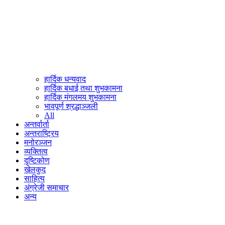
हार्दिक धन्यवाद
हार्दिक बधाई तथा शुभकामना
हार्दिक मंगलमय शुभकामना
भावपूर्ण श्रद्धाञ्जली
All
अन्तर्वार्ता
अन्तराष्ट्रिय
मनोरञ्जन
व्यक्तित्व
दृष्टिकोण
खेलकुद
साहित्य
अंग्रेजी समाचार
अन्य