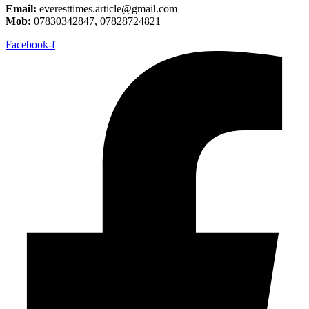
Email:
everesttimes.article@gmail.com
Mob:
07830342847, 07828724821
Facebook-f