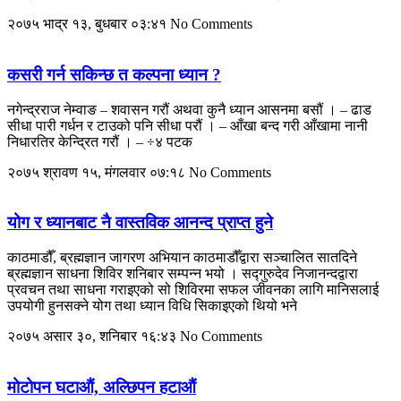
२०७५ भाद्र १३, बुधबार ०३:४१
No Comments
कसरी गर्न सकिन्छ त कल्पना ध्यान ?
नगेन्द्रराज नेम्वाङ – शवासन गरौं अथवा कुनै ध्यान आसनमा बसौं । – ढाड
सीधा पारी गर्धन र टाउको पनि सीधा परौं । – आँखा बन्द गरी आँखामा नानी
निधारतिर केन्द्रित गरौं । – ÷४ पटक
२०७५ श्रावण १५, मंगलवार ०७:१८
No Comments
योग र ध्यानबाट नै वास्तविक आनन्द प्राप्त हुने
काठमाडौँ, ब्रह्मज्ञान जागरण अभियान काठमाडौँद्वारा सञ्चालित सातदिने
ब्रह्मज्ञान साधना शिविर शनिबार सम्पन्न भयो । सद्गुरुदेव निजानन्दद्वारा
प्रवचन तथा साधना गराइएको सो शिविरमा सफल जीवनका लागि मानिसलाई
उपयोगी हुनसक्ने योग तथा ध्यान विधि सिकाइएको थियो भने
२०७५ असार ३०, शनिबार १६:४३
No Comments
मोटोपन घटाऔं, अल्छिपन हटाऔं