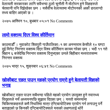
वेलायती सरकारका लागि सवैभन्दा ठुलो चुनौती नै मोटोपन हुने विज्ञहरुले
चेतवानी पनि दिईरहेका छन । यसैवीच वेलायतमा मोटोपनको अर्को डरलाग्दो
तथ्य बाहिर आएको छ ।
२०७५ आश्विन १०, बुधबार ०५:०१
No Comments
लामो वक्तव्य दिएर विश्व कीर्तिमान
काठमाडौँ । नुवाकोट शिवपुरी गाउँपालिका–१ का अनन्तराम केसीले ९० घण्टा
दुई मिनेट निरन्तर वक्तव्य दिएर विश्व कीर्तिमान कायम गरेका छन् । भदौ ११ गते
बिहान ६ बजेदेखि निरन्तर वक्तव्य दिनुभएका उनले बिहीबार मध्यरातसम्म
निरन्तर वक्तव्य
२०७५ भाद्र १५, शुक्रबार ०६:४९
No Comments
खोकीबाट राहत पाउन महको प्रयोग राम्रो हुने बेलायती विज्ञको
भनाइ
खोकीबाट राहत पाउन सबैभन्दा पहिले महको प्रयोग उपयुक्त हुने स्वास्थ्य
विद्हरुले नयँ अध्ययनपछि सुझाव दिएका छन् । यस्तो समस्यामा
चिकित्सकहरुले कमै स्थितिमा मात्र एन्टिबायोटिक्स प्रयोग गर्न लगाउनु पर्ने
बताइएको छ किनकी एन्टिबायोटिक्सले यसको लक्षणलाई थोरै