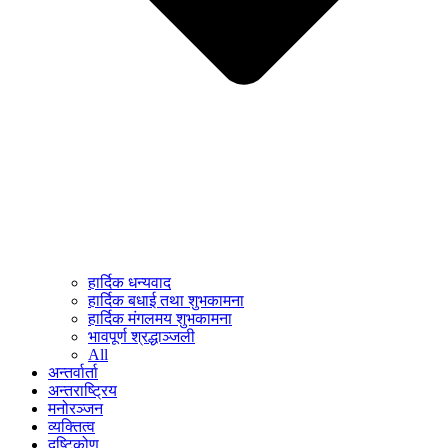
हार्दिक धन्यवाद
हार्दिक बधाई तथा शुभकामना
हार्दिक मंगलमय शुभकामना
भावपूर्ण श्रद्धाञ्जली
All
अन्तर्वार्ता
अन्तराष्ट्रिय
मनोरञ्जन
व्यक्तित्व
दृष्टिकोण