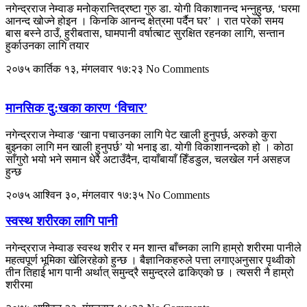
नगेन्द्रराज नेम्वाङ मनोक्रान्तिद्रष्टा गुरु डा. योगी विकाशानन्द भन्नुहुन्छ, ‘घरमा
आनन्द खोज्ने होइन । किनकि आनन्द क्षेत्रमा पर्दैन घर’ । रात परेको समय
बास बस्ने ठाउँ, हुरीबतास, घामपानी वर्षात्बाट सुरक्षित रहनका लागि, सन्तान
हुर्काउनका लागि तयार
२०७५ कार्तिक १३, मंगलवार १७:२३
No Comments
मानसिक दु:खका कारण ‘विचार’
नगेन्द्रराज नेम्वाङ ‘खाना पचाउनका लागि पेट खाली हुनुपर्छ, अरुको कुरा
बुझ्नका लागि मन खाली हुनुपर्छ’ यो भनाइ डा. योगी विकाशानन्दको हो । कोठा
साँगुरो भयो भने समान धेरै अटाउँदैन, दायाँबायाँ हिँडडुल, चलखेल गर्न असहज
हुन्छ
२०७५ आश्विन ३०, मंगलवार १७:३५
No Comments
स्वस्थ शरीरका लागि पानी
नगेन्द्रराज नेम्वाङ स्वस्थ शरीर र मन शान्त बाँच्नका लागि हाम्रो शरीरमा पानीले
महत्वपूर्ण भूमिका खेलिरहेको हुन्छ । बैज्ञानिकहरुले पत्ता लगाएअनुसार पृथ्वीको
तीन तिहाई भाग पानी अर्थात् समुन्द्रै समुन्द्रले ढाकिएको छ । त्यसरी नै हाम्रो
शरीरमा