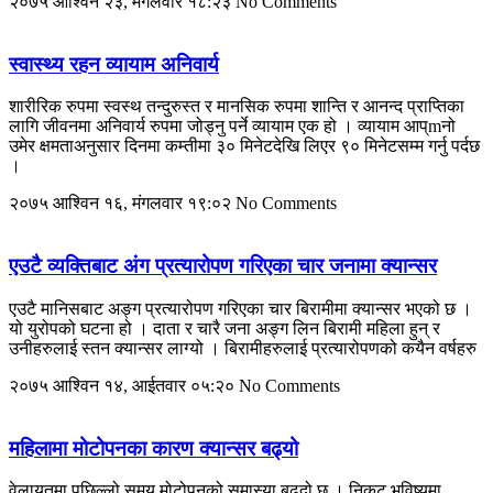
२०७५ आश्विन २३, मंगलवार १८:२३
No Comments
स्वास्थ्य रहन व्यायाम अनिवार्य
शारीरिक रुपमा स्वस्थ तन्दुरुस्त र मानसिक रुपमा शान्ति र आनन्द प्राप्तिका
लागि जीवनमा अनिवार्य रुपमा जोड्नु पर्ने व्यायाम एक हो । व्यायाम आप्mनो
उमेर क्षमताअनुसार दिनमा कम्तीमा ३० मिनेटदेखि लिएर ९० मिनेटसम्म गर्नु पर्दछ
।
२०७५ आश्विन १६, मंगलवार १९:०२
No Comments
एउटै व्यक्तिबाट अंग प्रत्यारोपण गरिएका चार जनामा क्यान्सर
एउटै मानिसबाट अङ्ग प्रत्यारोपण गरिएका चार बिरामीमा क्यान्सर भएको छ ।
यो युरोपको घटना हो । दाता र चारै जना अङ्ग लिन बिरामी महिला हुन् र
उनीहरुलाई स्तन क्यान्सर लाग्यो । बिरामीहरुलाई प्रत्यारोपणको कयैन वर्षहरु
२०७५ आश्विन १४, आईतवार ०५:२०
No Comments
महिलामा मोटोपनका कारण क्यान्सर बढ्यो
वेलायतमा पछिल्लो समय मोटोपनको समास्या बढ्दो छ । निकट भविष्यमा